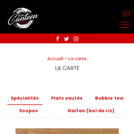
Accueil
La carte
LA CARTE
Spécialités
Plats sautés
Bubble tea
Soupes
Gaifan (bol de riz)