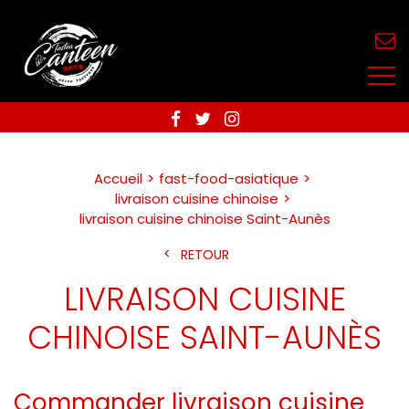
Accueil
fast-food-asiatique
livraison cuisine chinoise
livraison cuisine chinoise Saint-Aunès
RETOUR
LIVRAISON CUISINE
CHINOISE SAINT-AUNÈS
Commander livraison cuisine