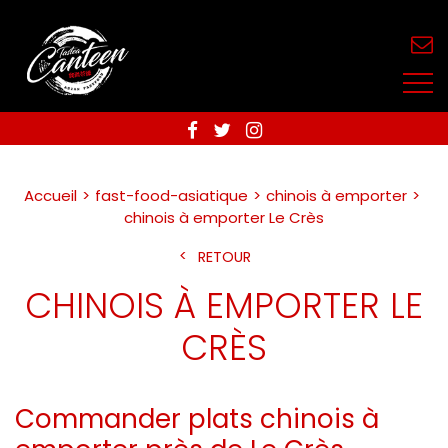
Accueil
fast-food-asiatique
chinois à emporter
chinois à emporter Le Crès
RETOUR
CHINOIS À EMPORTER LE
CRÈS
Commander plats chinois à