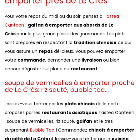
emporter près de Le Crès
Pour votre repas du midi ou du soir, pensez à
Tastea
Canteen
!
gaifan à emporter aux abords de Le
Crès
pour le plus grand plaisir des gourmands. Les plats
sont préparés en respectant la
tradition chinoise
ce qui
vous assure un
repas
délicieux. Vous pouvez emporter
votre
commande
, demander une
livraison
ou bien
encore déguster sur place au
restaurant
.
soupe de vermicelles à emporter proche
de Le Crès: riz sauté, bubble tea...
Laissez-vous tenter par les
plats chinois
de la carte,
proposés par les
restaurants asiatiques
Tastea Canteen
: soupe de vermicelles, riz sauté,
gaifan
et le très
surprenant
Bubble Tea
! Commandez
chinois à emporter
du côté de Le Crès
et laissez-vous tenter par la
cuisine